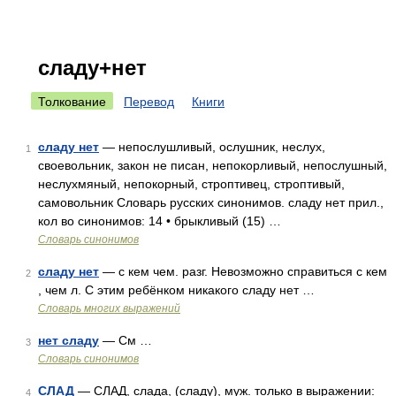
сладу+нет
Толкование
Перевод
Книги
сладу нет
— непослушливый, ослушник, неслух,
1
своевольник, закон не писан, непокорливый, непослушный,
неслухмяный, непокорный, строптивец, строптивый,
самовольник Словарь русских синонимов. сладу нет прил.,
кол во синонимов: 14 • брыкливый (15) …
Словарь синонимов
сладу нет
— с кем чем. разг. Невозможно справиться с кем
2
, чем л. С этим ребёнком никакого сладу нет …
Словарь многих выражений
нет сладу
— См …
3
Словарь синонимов
СЛАД
— СЛАД, слада, (сладу), муж. только в выражении:
4