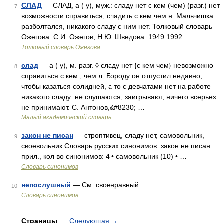
СЛАД
— СЛАД, а ( у), муж.: сладу нет с кем (чем) (разг.) нет
7
возможности справиться, сладить с кем чем н. Мальчишка
разболтался, никакого сладу с ним нет. Толковый словарь
Ожегова. С.И. Ожегов, Н.Ю. Шведова. 1949 1992 …
Толковый словарь Ожегова
слад
— а ( у), м. разг. ◊ сладу нет {с кем чем} невозможно
8
справиться с кем , чем л. Бороду он отпустил недавно,
чтобы казаться солидней, а то с девчатами нет на работе
никакого сладу: не слушаются, заигрывают, ничего всерьез
не принимают. С. Антонов,&#8230; …
Малый академический словарь
закон не писан
— строптивец, сладу нет, самовольник,
9
своевольник Словарь русских синонимов. закон не писан
прил., кол во синонимов: 4 • самовольник (10) • …
Словарь синонимов
непослушный
— См. своенравный …
10
Словарь синонимов
Страницы
Следующая
→