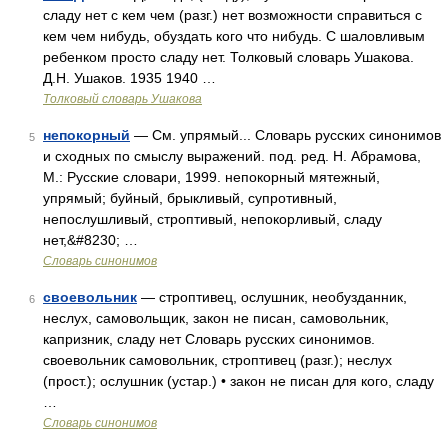
сладу нет с кем чем (разг.) нет возможности справиться с
кем чем нибудь, обуздать кого что нибудь. С шаловливым
ребенком просто сладу нет. Толковый словарь Ушакова.
Д.Н. Ушаков. 1935 1940 …
Толковый словарь Ушакова
непокорный
— См. упрямый... Словарь русских синонимов
5
и сходных по смыслу выражений. под. ред. Н. Абрамова,
М.: Русские словари, 1999. непокорный мятежный,
упрямый; буйный, брыкливый, супротивный,
непослушливый, строптивый, непокорливый, сладу
нет,&#8230; …
Словарь синонимов
своевольник
— строптивец, ослушник, необузданник,
6
неслух, самовольщик, закон не писан, самовольник,
капризник, сладу нет Словарь русских синонимов.
своевольник самовольник, строптивец (разг.); неслух
(прост.); ослушник (устар.) • закон не писан для кого, сладу
…
Словарь синонимов